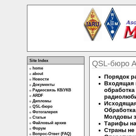
Site Index
QSL-бюро 
home
o
about
o
Порядок р
Новости
o
Входящая 
Документы
o
обработк
Радиосвязь КВ/УКВ
o
ARDF
радиолюб
o
Дипломы
o
Исходящая
QSL-бюро
o
Обработк
Фотогалерея
o
Молдовы з
Статьи
o
Тарифы на
Файловый архив
o
Форум
o
Страны не
Вопрос-Ответ (FAQ)
o