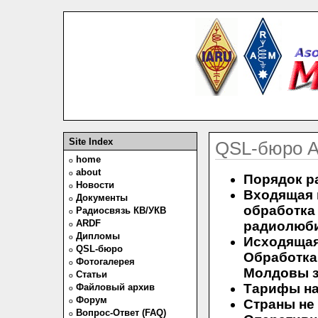
Site Index
QSL-бюро 
home
o
about
o
Порядок р
Новости
o
Входящая 
Документы
o
обработк
Радиосвязь КВ/УКВ
o
ARDF
радиолюб
o
Дипломы
o
Исходящая
QSL-бюро
o
Обработк
Фотогалерея
o
Молдовы з
Статьи
o
Тарифы на
Файловый архив
o
Форум
o
Страны не
Вопрос-Ответ (FAQ)
o